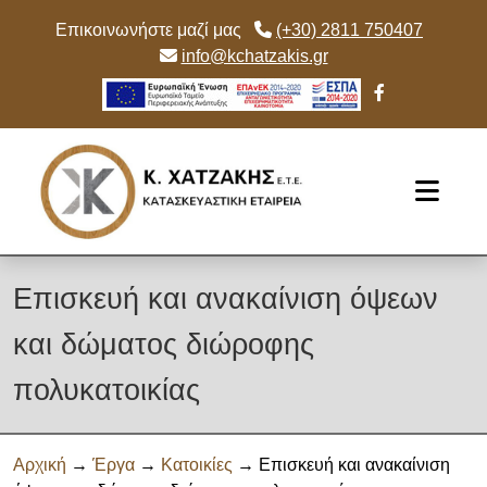
Επικοινωνήστε μαζί μας
(+30) 2811 750407
info@kchatzakis.gr
Skip to main content
Επισκευή και ανακαίνιση όψεων
και δώματος διώροφης
πολυκατοικίας
Αρχική
→
Έργα
→
Κατοικίες
→ Επισκευή και ανακαίνιση