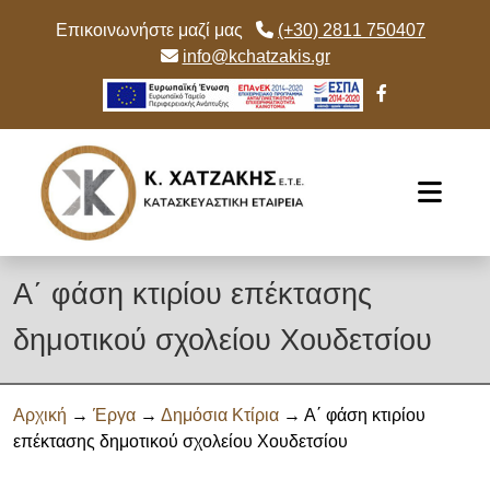
Επικοινωνήστε μαζί μας
(+30) 2811 750407
info@kchatzakis.gr
Skip to main content
Α΄ φάση κτιρίου επέκτασης
δημοτικού σχολείου Χουδετσίου
Αρχική
→
Έργα
→
Δημόσια Κτίρια
→ Α΄ φάση κτιρίου
επέκτασης δημοτικού σχολείου Χουδετσίου