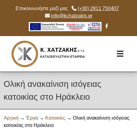
Επικοινωνήστε μαζί μας
(+30) 2811 750407
info@kchatzakis.gr
Skip to main content
Ολική ανακαίνιση ισόγειας
κατοικίας στο Ηράκλειο
Αρχική
→
Έργα
→
Κατοικίες
→ Ολική ανακαίνιση ισόγειας
κατοικίας στο Ηράκλειο