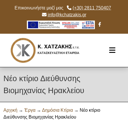
Επικοινωνήστε μαζί μας
(+30) 2811 750407
info@kchatzakis.gr
Skip to main content
Νέο κτίριο Διεύθυνσης
Βιομηχανίας Ηρακλείου
Αρχική
→
Έργα
→
Δημόσια Κτίρια
→ Νέο κτίριο
Διεύθυνσης Βιομηχανίας Ηρακλείου