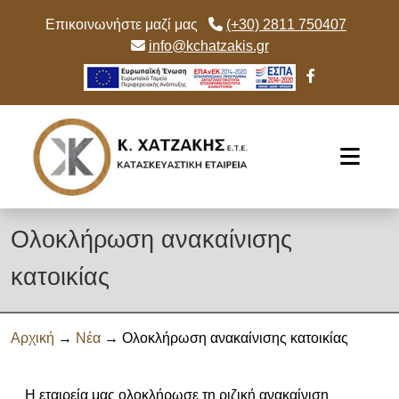
Επικοινωνήστε μαζί μας
(+30) 2811 750407
info@kchatzakis.gr
Skip to main content
Ολοκλήρωση ανακαίνισης
κατοικίας
Αρχική
→
Νέα
→ Ολοκλήρωση ανακαίνισης κατοικίας
Η εταιρεία μας ολοκλήρωσε τη ριζική ανακαίνιση