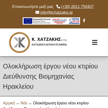
Επικοινωνήστε μαζί μας
(+30) 2811 750407
info@kchatzakis.gr
Skip to main content
Ολοκλήρωση έργου νέου κτιρίου
Διεύθυνσης Βιομηχανίας
Ηρακλείου
Αρχική
→
Νέα
→ Ολοκλήρωση έργου νέου κτιρίου