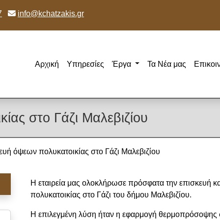
7
info@kchatzakis.gr
Αρχική
Υπηρεσίες
Έργα
Τα Νέα μας
Επικοι
ίας στο Γάζι Μαλεβιζίου
υή όψεων πολυκατοικίας στο Γάζι Μαλεβιζίου
Η εταιρεία μας ολοκλήρωσε πρόσφατα την επισκευή κ
πολυκατοικίας στο Γάζι του δήμου Μαλεβιζίου.
Η επιλεγμένη λύση ήταν η εφαρμογή θερμοπρόσοψης σ