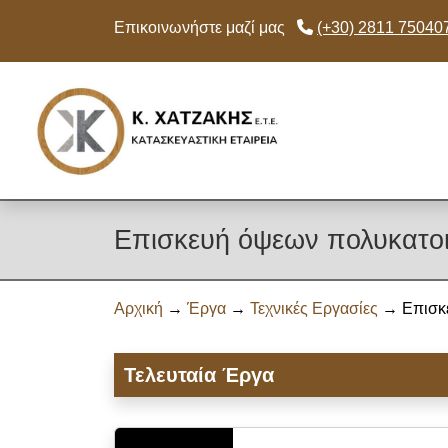
Επικοινωνήστε μαζί μας
(+30) 2811 75040
Skip to main content
Επισκευή όψεων πολυκατοικ
Αρχική
→
Έργα
→
Τεχνικές Εργασίες
→ Επισκε
Τελευταία Έργα