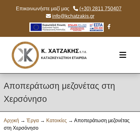
Επικοινωνήστε μαζί μας
(+30) 2811 750407
info@kchatzakis.gr
Skip to main content
Αποπεράτωση μεζονέτας στη
Χερσόνησο
Αρχική
→
Έργα
→
Κατοικίες
→ Αποπεράτωση μεζονέτας
στη Χερσόνησο